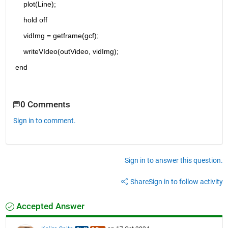
    plot(Line);       
    hold off
    vidImg = getframe(gcf);
    writeVIdeo(outVideo, vidImg);
end
0 Comments
Sign in to comment.
Sign in to answer this question.
Share
Sign in to follow activity
Accepted Answer