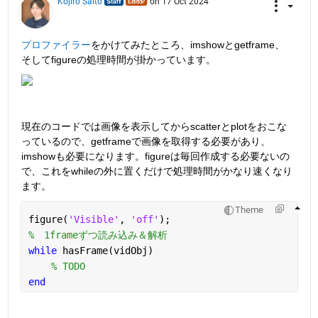
Kojiro Saito
on 17 Oct 2024
プロファイラー
をかけてみたところ、imshowとgetframe、
そしてfigureの処理時間が掛かっています。
現在のコードでは画像を表示してからscatterとplotをおこな
っているので、getframeで画像を取得する必要があり、
imshowも必要になります。figureは毎回作成する必要ないの
で、これをwhileの外に置くだけで処理時間がかなり速くなり
ます。
Theme
figure(
'Visible'
, 
'off'
);
%　1frameずつ読み込み＆解析
while 
hasFrame(vidObj)
% TODO
end