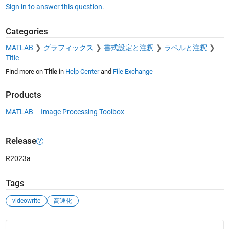
Sign in to answer this question.
Categories
MATLAB
グラフィックス
書式設定と注釈
ラベルと注釈
Title
Find more on
Title
in
Help Center
and
File Exchange
Products
MATLAB
Image Processing Toolbox
Release
R2023a
Tags
videowrite
高速化
See Also