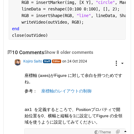
    RGB = insertMarker(img, [X Y], 
"circle"
, Marker
    lineData = reshape([0:100 0:100], [], 2);
    RGB = insertShape(RGB, 
"line"
, lineData, ShapeC
    writeVideo(outVideo, RGB);
end
close(outVideo)
10 Comments
Show 8 older comments
Kojiro Saito
on 24 Oct 2024
座標軸 (axes)がFigure に対して余白を持つためです
ね。
参考：　
座標軸のレイアウトの制御
ax1 
を定義するところで、Positionプロパティで開
始位置を0、横幅と縦幅を1に設定してFigure の全領
域を使うように設定してみてください。
Theme