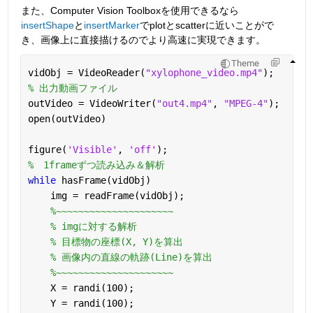
また、Computer Vision Toolboxを使用できるなら
insertShape
と
insertMarker
でplotとscatterに近いことがで
き、画像上に直接描けるのでより高速に実現できます。
Theme
vidObj = VideoReader(
"xylophone_video.mp4"
);
% 出力動画ファイル
outVideo = VideoWriter(
"out4.mp4"
, 
"MPEG-4"
);
open(outVideo)
figure(
'Visible'
, 
'off'
);
%　1frameずつ読み込み＆解析
while 
hasFrame(vidObj)
    img = readFrame(vidObj);
%~~~~~~~~~~~~~~~~~~~~~
% imgに対する解析
% 目標物の座標(X, Y)を算出
% 画像内の直線の軌跡(Line)を算出
%~~~~~~~~~~~~~~~~~~~~~
    X = randi(100);
    Y = randi(100);