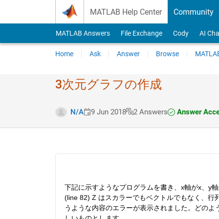
Skip to content
MATLAB Help Center
Community
MATLAB Answers
File Exchange
Cody
AI Cha
Home
Ask
Answer
Browse
MATLAB
3次元グラフの作成
Answer Acce
N/A
9 Jun 2018
2 Answers
下記に示すようなプログラムを書き、x軸がx、y軸がy
(line 82) Z はスカラーでもベクトルでもなく、行列でなけれ
うような内容のエラーが表示されました。どのよう
しいものとします。