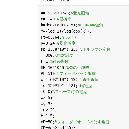
A=19.6*10^-6;
%受光面積
n=1.49;
%屈折率
k=deg2rad(62.5);
%LEDの半値角
m=-log(2)/log(cos(k));
Pt=0.764;
%TXパワー
R=0.24;
%受光感度
kb=1.38*10^(-23);
%ボルツマン定数
T=300;
%絶対温度
F=1;
%雑音指数
BR=10*10^6;
%RXの帯域幅
RL=510;
%フィードバック抵抗
q=1.602*10^(-19);
%電子電荷
Id=120*10^(-12);
%暗電流
I0=0;
%スペース時の電流
wx=5;
wy=5;
fov=25;
H=1.5;
oR=50;
%フォトダイオードのなす角度
OR=deg2rad(oR);