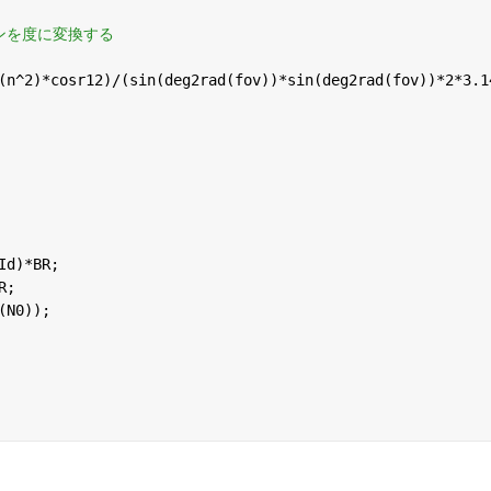
ンを度に変換する
(n^2)*cosr12)/(sin(deg2rad(fov))*sin(deg2rad(fov))*2*3.1
Id)*BR;
R;
(N0));