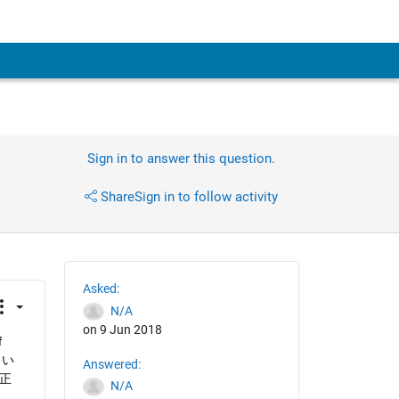
Sign in to answer this question.
Share
Sign in to follow activity
Asked:
N/A
on 9 Jun 2018
 
とい
Answered:
正
N/A