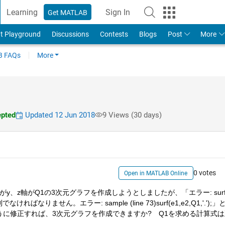
Learning
Sign In
Get MATLAB
t Playground
Discussions
Contests
Blogs
Post
More
 FAQs
More
pted
Updated 12 Jun 2018
9 Views (30 days)
0 votes
Open in MATLAB Online
、z軸がQ1の3次元グラフを作成しようとしましたが、「エラー: surf
ばなりません。エラー: sample (line 73)surf(e1,e2,Q1,'.');」
に修正すれば、3次元グラフを作成できますか?　Q1を求める計算式は