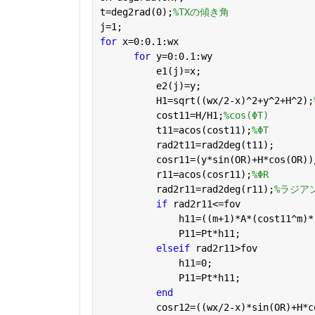
t=deg2rad(0);
%TXの傾き角
j=1;
for 
x=0:0.1:wx
for 
y=0:0.1:wy
          e1(j)=x;
          e2(j)=y;
          H1=sqrt((wx/2-x)^2+y^2+H^2);
          cost11=H/H1;
%cos(ΦT)
          t11=acos(cost11);
%ΦT
          rad2t11=rad2deg(t11);
          cosr11=(y*sin(OR)+H*cos(OR))
          r11=acos(cosr11);
%ΦR
          rad2r11=rad2deg(r11);
%ラジア
if 
rad2r11<=fov
              h11=((m+1)*A*(cost11^m)*
              P11=Pt*h11;        
elseif 
rad2r11>fov
              h11=0;
              P11=Pt*h11;       
end
          cosr12=((wx/2-x)*sin(OR)+H*c