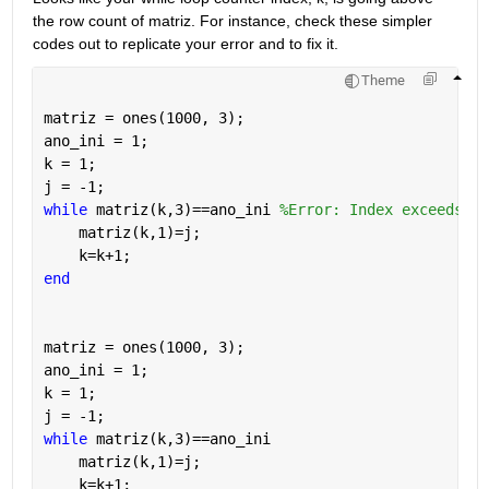
the row count of matriz. For instance, check these simpler 
codes out to replicate your error and to fix it. 
Theme
matriz = ones(1000, 3);
ano_ini = 1;
k = 1;
j = -1;
while 
matriz(k,3)==ano_ini 
%Error: Index exceeds ma
    matriz(k,1)=j;
    k=k+1;
end
matriz = ones(1000, 3);
ano_ini = 1;
k = 1;
j = -1;
while 
matriz(k,3)==ano_ini
    matriz(k,1)=j;
    k=k+1;