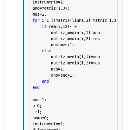
instrumento=1;
ano=matriz(1,3);
mes=1;
for 
i=1:((matriz(linha,3)-matriz(1,3))+1)*
if 
rem(i,12)~=0
        matriz_media(i,1)=ano;
        matriz_media(i,2)=mes;
        mes=mes+1;
else
        matriz_media(i,1)=ano;
        matriz_media(i,2)=mes;
        mes=1;
        ano=ano+1;
end
end
mes=1;
n=0;
j=1;
soma=0;
instrumento=1;
diferenca=0;