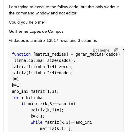
I am trying to execute the follow code, but this only works in 
the command window and not editor.
Could you help me?
Guilherme Lopes de Campos 
% dados is a matriz 13817 rows and 3 columns
Theme
function 
[matriz_medias] = gerar_medias(dados)
[linha,coluna]=size(dados);
matriz(1:linha,1:4)=zeros;
matriz(1:linha,2:4)=dados;
j=1;
k=1;
ano_ini=matriz(1,3);
for 
i=k:linha
if 
matriz(k,3)==ano_ini
        matriz(k,1)=j;
        k=k+1;
while 
matriz(k,3)==ano_ini
            matriz(k,1)=j;