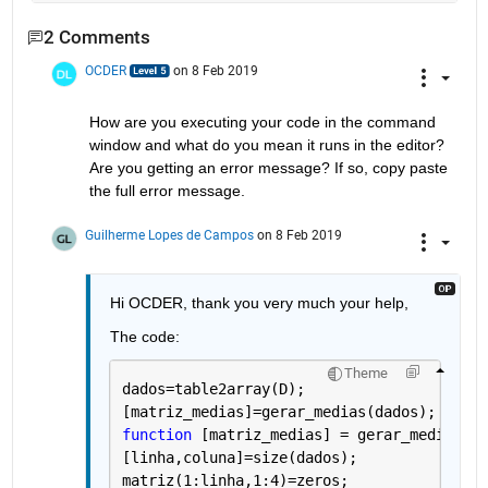
2 Comments
OCDER
on 8 Feb 2019
How are you executing your code in the command 
window and what do you mean it runs in the editor? 
Are you getting an error message? If so, copy paste 
the full error message. 
Guilherme Lopes de Campos
on 8 Feb 2019
Hi OCDER, thank you very much your help, 
The code: 
Theme
dados=table2array(D);
[matriz_medias]=gerar_medias(dados);
function 
[matriz_medias] = gerar_medias(da
[linha,coluna]=size(dados);
matriz(1:linha,1:4)=zeros;