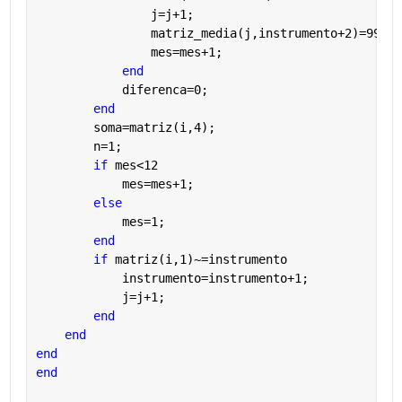
                j=j+1;
                matriz_media(j,instrumento+2)=99999
                mes=mes+1;
end
            diferenca=0;
end
        soma=matriz(i,4);
        n=1;
if 
mes<12
            mes=mes+1;
else
            mes=1;
end
if 
matriz(i,1)~=instrumento
            instrumento=instrumento+1;
            j=j+1;
end
end
end
end