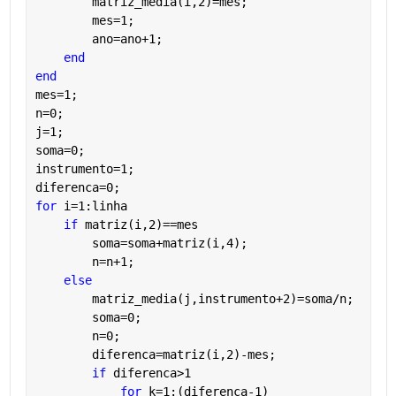
        matriz_media(i,2)=mes;
        mes=1;
        ano=ano+1;
end
end
mes=1;
n=0;
j=1;
soma=0;
instrumento=1;
diferenca=0;
for 
i=1:linha
if 
matriz(i,2)==mes
        soma=soma+matriz(i,4);
        n=n+1;
else
        matriz_media(j,instrumento+2)=soma/n;
        soma=0;
        n=0;
        diferenca=matriz(i,2)-mes;
if 
diferenca>1
for 
k=1:(diferenca-1)