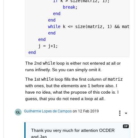
if 
k > size(matriz, 1);
break
;
end
end
while 
k <= size(matriz, 1) && matriz
end
end
    j = j+1;
end
The 2nd 
while
 loop is either not entered at all or 
runs infinetly. So you can simply omit it.
The 1st 
while
 loop fills the first column of 
matriz
with ones, but the elements are 1 before also. I 
have no idea, what the prupose of this code is. I 
guess, that you do not need a loop at all.
Guilherme Lopes de Campos
on 12 Feb 2019
Thank you very much for attention OCDER 
and Jan, 