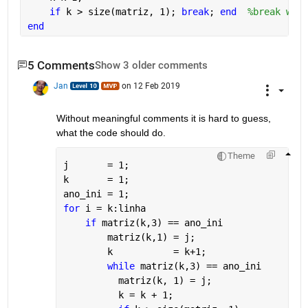
if 
k > size(matriz, 1); 
break
; 
end
%break whil
end
5 Comments
Show 3 older comments
Jan
on 12 Feb 2019
Without meaningful comments it is hard to guess, 
what the code should do.
Theme
j       = 1;
k       = 1;
ano_ini = 1;
for 
i = k:linha
if 
matriz(k,3) == ano_ini
        matriz(k,1) = j;
        k           = k+1;
while 
matriz(k,3) == ano_ini
          matriz(k, 1) = j;
          k = k + 1;