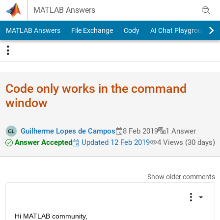
Skip to content
MATLAB Answers
MATLAB Answers
File Exchange
Cody
AI Chat Playground
Code only works in the command
window
Guilherme Lopes de Campos
8 Feb 2019
1 Answer
Answer Accepted
Updated 12 Feb 2019
4 Views (30 days)
Show older comments
Hi MATLAB community, 