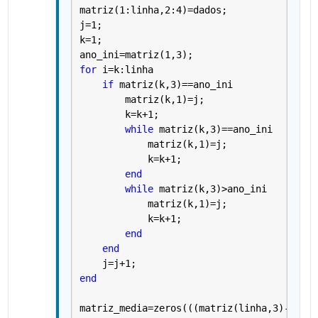
matriz(1:linha,2:4)=dados;
j=1;
k=1;
ano_ini=matriz(1,3);
for 
i=k:linha
if 
matriz(k,3)==ano_ini
        matriz(k,1)=j;
        k=k+1;
while 
matriz(k,3)==ano_ini
            matriz(k,1)=j;
            k=k+1;
end
while 
matriz(k,3)>ano_ini
            matriz(k,1)=j;
            k=k+1;
end
end
    j=j+1;
end
matriz_media=zeros(((matriz(linha,3)-matri