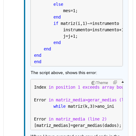
else
            mes=1;
end
if 
matriz(i,1)~=instrumento
            instrumento=instrumento+1;
            j=j+1;
end
end
end
end
The script above, shows this error:
Theme
Index 
in position 1 exceeds array bounds (
Error 
in matriz_media>gerar_medias (line 2
while 
matriz(k,3)>ano_ini
Error 
in matriz_media (line 2)
[matriz_medias]=gerar_medias(dados);