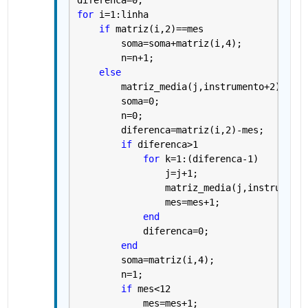
for 
i=1:linha
if 
matriz(i,2)==mes
        soma=soma+matriz(i,4);
        n=n+1;
else
        matriz_media(j,instrumento+2)=soma
        soma=0;
        n=0;
        diferenca=matriz(i,2)-mes;
if 
diferenca>1
for 
k=1:(diferenca-1)
                j=j+1;
                matriz_media(j,instrumento
                mes=mes+1;
end
            diferenca=0;
end
        soma=matriz(i,4);
        n=1;
if 
mes<12
            mes=mes+1;