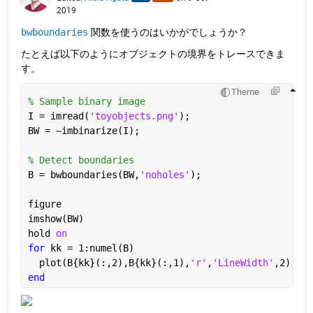
2019
bwboundaries
 関数を使うのはいかがでしょうか？
たとえば以下のようにオブジェクトの境界をトレースできま
す。
Theme
% Sample binary image
I = imread(
'toyobjects.png'
);
BW = ~imbinarize(I);
% Detect boundaries
B = bwboundaries(BW,
'noholes'
);
figure
imshow(BW)
hold 
on
for 
kk = 1:numel(B)
  plot(B{kk}(:,2),B{kk}(:,1),
'r'
,
'LineWidth'
,2)
end