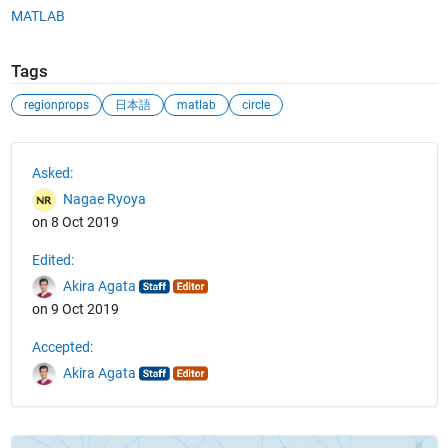
MATLAB
Tags
regionprops
日本語
matlab
circle
See Also
Asked:
Nagae Ryoya
on 8 Oct 2019
Edited:
Akira Agata
on 9 Oct 2019
Accepted:
Akira Agata