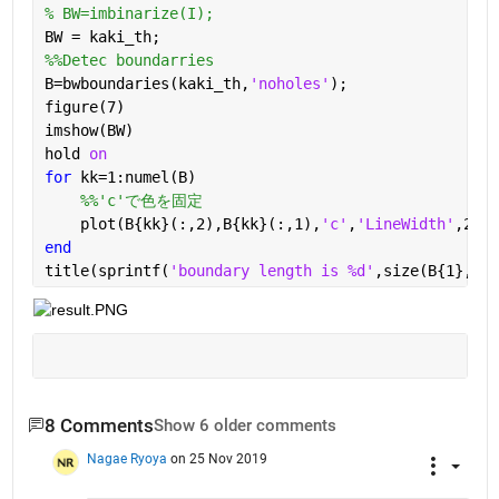
% BW=imbinarize(I);
BW = kaki_th;
%%Detec boundarries
B=bwboundaries(kaki_th,
'noholes'
);
figure(7)
imshow(BW)
hold 
on
for 
kk=1:numel(B)
%%'c'で色を固定
    plot(B{kk}(:,2),B{kk}(:,1),
'c'
,
'LineWidth'
,2)
end
title(sprintf(
'boundary length is %d'
,size(B{1},1))
8 Comments
Show 6 older comments
Nagae Ryoya
on 25 Nov 2019