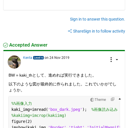
Sign in to answer this question.
Share
Sign in to follow activity
Accepted Answer
Kenta
on 24 Nov 2019
BW = kaki_thとして、進めれば実行できました。
以下のような図が最終的に作られました。これでいかがでし
ょうか。
Theme
%%画像入力
kaki_img=imread(
'box_dark.jpeg'
);  
%画像読み込み
%kakiimg=imcrop(kakiimg)
figure(2)
imshow(kaki_img,
'Border'
,
'tight'
,
'InitialMagnificat