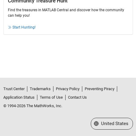
Community Treasure Hunt
Find the treasures in MATLAB Central and discover how the community
can help you!
Start Hunting!
Trust Center
Trademarks
Privacy Policy
Preventing Piracy
Application Status
Terms of Use
Contact Us
© 1994-2026 The MathWorks, Inc.
Select a Web Site
United States