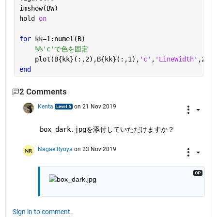
imshow(BW)
hold 
on
for 
kk=1:numel(B)
%%'c'で色を固定
    plot(B{kk}(:,2),B{kk}(:,1),
'c'
,
'LineWidth'
,2)
end
2 Comments
Kenta
on 21 Nov 2019
box_dark.jpg
を添付していただけますか？
Nagae Ryoya
on 23 Nov 2019
Sign in to comment.