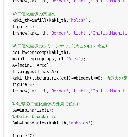
imshow(kaki_th,
'Border'
,
'tight'
,
'InitialMagnificati
%%二値化画像の穴埋め
kaki_th=imfill(kaki_th,
'holes'
);
figure(5)
imshow(kaki_th,
'Border'
,
'tight'
,
'InitialMagnificati
%%二値化画像のクリーンナップ(周囲の白を除去)
cc1=bwconncomp(kaki_th);
main1=regionprops(cc1,
'Area'
);
A=[main1. Area];
[~,biggest]=max(A);
kaki_th(labelmatrix(cc1)~=biggest)=0;  
%最大の塊とな
figure(6)
imshow(kaki_th,
'Border'
,
'tight'
,
'InitialMagnificati
%%牡蠣の二値化画像の外周に色付け
BW=imbinarize(I);
%%Detec boundarries
B=bwboundaries(kaki_th,
'noholes'
);
figure(7)