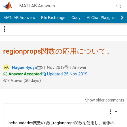
Skip to content
MATLAB Answers
MATLAB Answers
File Exchange
Cody
AI Chat Playground
regionprops関数の応用について。
Nagae Ryoya
21 Nov 2019
1 Answer
Answer Accepted
Updated 25 Nov 2019
3 Views (30 days)
Show older comments
beboundaries関数の後にregionprops関数を使用し、画像の