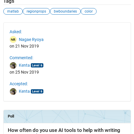
Tags
matlab
regionprops
bwboundaries
color
See Also
Asked:
Nagae Ryoya
on 21 Nov 2019
Commented:
Kenta
on 25 Nov 2019
Accepted:
Kenta