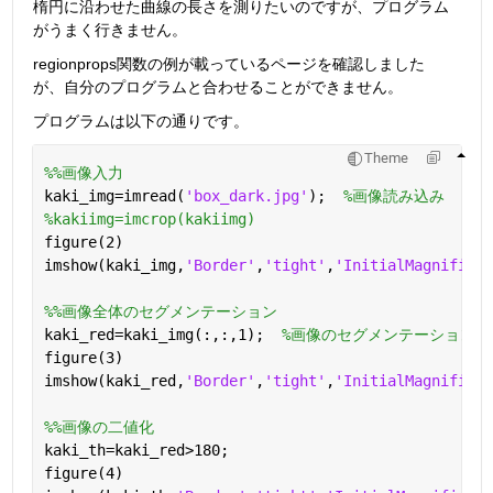
楕円に沿わせた曲線の長さを測りたいのですが、プログラム
がうまく行きません。
regionprops関数の例が載っているページを確認しました
が、自分のプログラムと合わせることができません。
プログラムは以下の通りです。
Theme
%%画像入力
kaki_img=imread(
'box_dark.jpg'
);  
%画像読み込み
%kakiimg=imcrop(kakiimg)
figure(2)
imshow(kaki_img,
'Border'
,
'tight'
,
'InitialMagnificat
%%画像全体のセグメンテーション
kaki_red=kaki_img(:,:,1);  
%画像のセグメンテーション(
figure(3)
imshow(kaki_red,
'Border'
,
'tight'
,
'InitialMagnificat
%%画像の二値化
kaki_th=kaki_red>180;
figure(4)