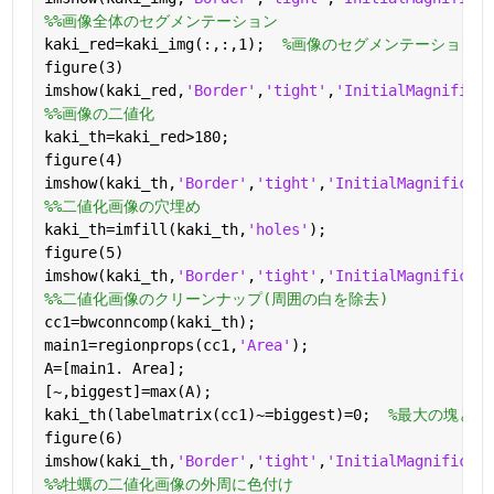
%%画像全体のセグメンテーション
kaki_red=kaki_img(:,:,1);  
%画像のセグメンテーション(
figure(3)
imshow(kaki_red,
'Border'
,
'tight'
,
'InitialMagnificat
%%画像の二値化
kaki_th=kaki_red>180;
figure(4)
imshow(kaki_th,
'Border'
,
'tight'
,
'InitialMagnificati
%%二値化画像の穴埋め
kaki_th=imfill(kaki_th,
'holes'
);
figure(5)
imshow(kaki_th,
'Border'
,
'tight'
,
'InitialMagnificati
%%二値化画像のクリーンナップ(周囲の白を除去)
cc1=bwconncomp(kaki_th);
main1=regionprops(cc1,
'Area'
);
A=[main1. Area];
[~,biggest]=max(A);
kaki_th(labelmatrix(cc1)~=biggest)=0;  
%最大の塊とな
figure(6)
imshow(kaki_th,
'Border'
,
'tight'
,
'InitialMagnificati
%%牡蠣の二値化画像の外周に色付け