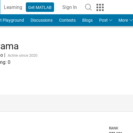
Learning
Sign In
Get MATLAB
t Playground
Discussions
Contests
Blogs
Post
More
yama
go
|
Active since 2020
ng:
0
RANK