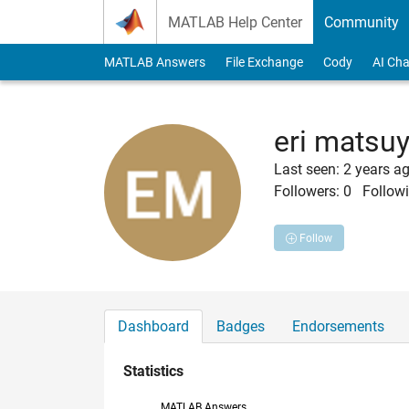
Skip to content
MATLAB Help Center
Community
MATLAB Answers
File Exchange
Cody
AI Cha
eri matsu
Last seen: 2 years a
Followers:
0
Followi
Follow
Dashboard
Badges
Endorsements
Statistics
MATLAB Answers