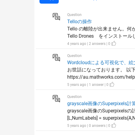
Question
Telloの操作
Tello の離陸が出来ません。何が問
Tello Drones をインス
4 years ago | 2 answers | 0
Question
Wordcloudによる可視化で
お世話になっております。 以
https://au.mathworks.com/help/
5 years ago | 1 answer | 0
Question
grayscale画像のSuperpixel
grayscale画像のSuper
[L,NumLabels] = superp
5 years ago | 0 answers | 0