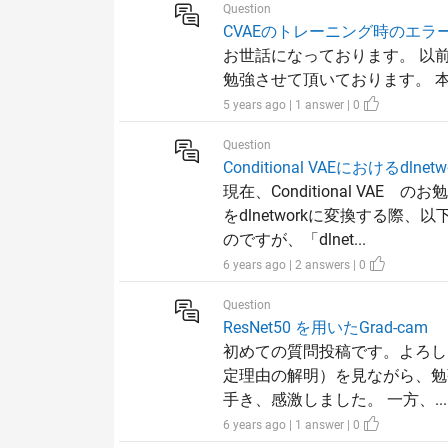
Question
CVAEのトレーニング時のエラ
お世話になっております。 以前、「Cond
勉強させて頂いております。 本プ
5 years ago | 1 answer | 0
Question
Conditional VAEにおけるdl
現在、Conditional V
をdlnetworkに変換する
のですが、「dlnet...
6 years ago | 2 answers | 0
Question
ResNet50 を用いたGrad-cam
初めての質問投稿です。よろしく
定理由の解明）を見ながら、勉強
手き、感激しました。 一方、...
6 years ago | 1 answer | 0