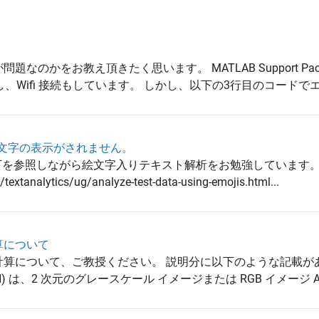
題なのかをお教え頂きたく思います。 MATLAB Support Package
トールし、Wifi 接続もしています。 しかし、以下の3行目のコードでエ
、絵文字の表示がされません。
下を参照しながら絵文字入りテキスト解析をお勉強しています
textanalytics/ug/analyze-test-data-using-emojis.html...
s計算について
pixelsの計算について、ご教授ください。 説明分に以下のような記載
ixels(A,N) は、2 次元のグレースケール イメージまたは RGB イメージ A .