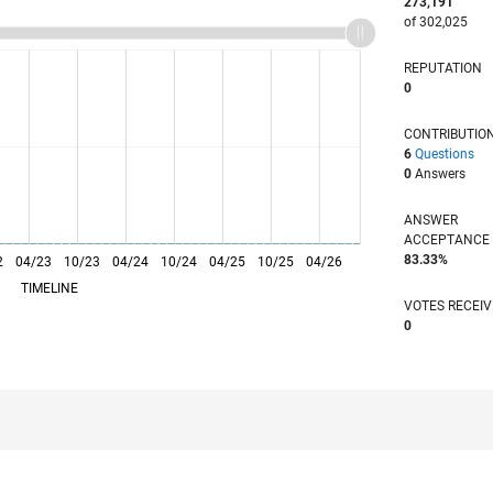
273,191
of 302,025
REPUTATION
0
CONTRIBUTIO
6
Questions
0
Answers
ANSWER
ACCEPTANC
83.33%
2
04/23
L
10/23
04/24
10/24
04/25
10/25
04/26
TIMELINE
VOTES RECEI
0