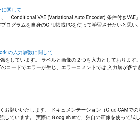
ーに関して
itional VAE (Variational Auto Encoder) 条件付き
ログラムを自身のGPU搭載PCを使って学習させたいと思い、doT
network の入力層数に関して
AE のお勉強をしています。 ラベルと画像の２つを入力としております
際、以下のコードでエラーが生じ、エラーコメントでは 入力層が多
お願いいたします。 ドキュメンテーション（Grad-CAMで
しています。 実際にＧoogleNetで、独自の画像を使って試