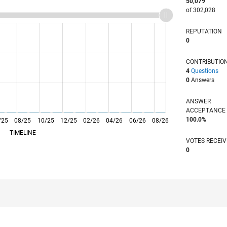
50,079
of 302,028
REPUTATION
0
CONTRIBUTIO
4
Questions
0
Answers
ANSWER
ACCEPTANC
100.0%
/25
08/25
L
10/25
12/25
02/26
04/26
06/26
08/26
TIMELINE
VOTES RECEI
0