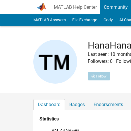
Skip to content
MATLAB Help Center
Community
MATLAB Answers
File Exchange
Cody
AI Cha
HanaHan
Last seen: 10 month
Followers:
0
Followi
Follow
Dashboard
Badges
Endorsements
Statistics
MATLAB Answers