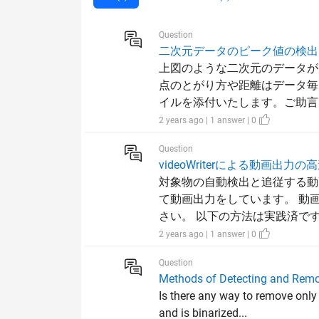
Question
二次元データのピーク値の検出
上図のような二次元のデータが
点のとがり方や距離はデータ毎
イルを添付いたします。ご助言お
2 years ago | 1 answer | 0
Question
videoWriterによる動画出力
対象物の自動検出と追従する動
て動画出力をしています。 動
さい。 以下の方法は実践済です。
2 years ago | 1 answer | 0
Question
Methods of Detecting and Remo
Is there any way to remove only
and is binarized...