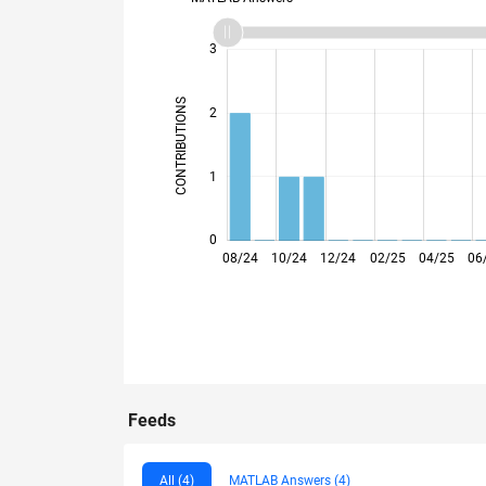
-2
-1
4
3
CONTRIBUTIONS
2
L
1
0
08/24
10/24
12/24
02/25
04/25
06
Feeds
All (4)
MATLAB Answers (4)