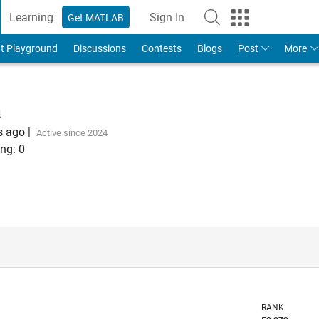
Learning
Sign In
Get MATLAB
t Playground
Discussions
Contests
Blogs
Post
More
a
s ago
|
Active since 2024
ng:
0
RANK