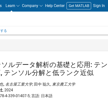
s
Learn
Company
Help Center
Sign In
Get MATLAB
参加する
ソルデータ解析の基礎と応用: テン
, テンソル分解と低ランク近似
也,
名古屋工業大学
; 田中 聡久,
東京農工大学
社
, 2024
978-4-339-01407-5; 言語: 日本語