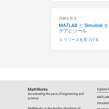
2.1 基礎知識
2.2 テンソルの変形
詳細を見る
2.3 テンソルの計算
MATLAB と Simuli
デアとツール
3. 線形代数と主成分分析
リソースを見つける
3.1 線形代数ハイラ
3.2 主成分分析
4. テンソル分解
4.1 ランク1テンソ
4.2 CP分解
4.3 Tucker分解
MathWorks
Explore 
4.4 テンソルトレイ
Accelerating the pace of engineering and
4.5 その他のテン
MATLAB
science
Simulink
5. テンソルデータ解析
MathWorks is the leading developer of