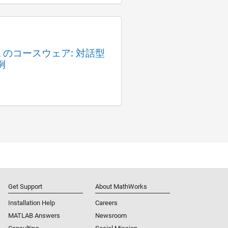
link のコースウェア: 対話型
例
Get Support
About MathWorks
Installation Help
Careers
MATLAB Answers
Newsroom