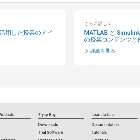
さらに詳しく
nk を活用した授業のアイ
MATLAB と Simu
の授業コンテンツと
詳細を見る
イト
ル
Products
Try or Buy
Learn to Use
ン分解
ソル分解モデル
Downloads
Documentation
Trial Software
Tutorials