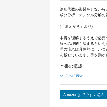
線形代数の復習をしながら
成分分析、テンソル分解の
(「まえがき」より)
本書を理解するうえで必要
解への理解も深まるといえ
理の流れは具体的に、かつ
ん載せています。手を動か
本書の構成
1. 情報のテンソル表現
さらに表示
1.1 ベクトル，行
1.2 テンソル表現の
Amazon.jpで今すぐ購入
2. テンソルの変形と計算