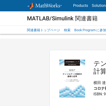
Skip to content
Products
Solution
MATLAB/Simulink 関連書籍
関連書籍トップページ
検索
Book Program に
テン
計算
横田 達
コロナ
ISBN: 