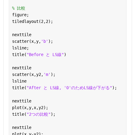
% 比較
figure;
tiledlayout(2,2);
nexttile
scatter(x,y,
'b'
);
lsline;
title(
"Before と LS線"
)
nexttile
scatter(x,y2,
'm'
);
lsline
title(
"After と LS線, '0'のためLS線が下がる"
);
nexttile
plot(x,y,x,y2);
title(
"2つの比較"
);
nexttile
plot(x,y-y2);