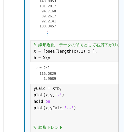
  148.8053

  101.2817

   94.7168

   89.2617

   92.2141

% 線形近似　データの傾向として右肩下がりなのか
X = [ones(length(x),1) x ];
b = X\y
b =
2×1
  116.0829

yCalc = X*b;
plot(x,y,
'-'
)
hold 
on 
plot(x,yCalc,
'--'
)
% 線形トレンド