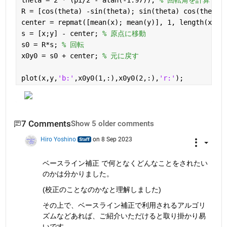
theta = 2 * (pi/2 - atan(-1.97)); 
% 回転角を計算
R = [cos(theta) -sin(theta); sin(theta) cos(theta)
center = repmat([mean(x); mean(y)], 1, length(x));
s = [x;y] - center; 
% 原点に移動
s0 = R*s; 
% 回転
x0y0 = s0 + center; 
% 元に戻す
plot(x,y,
'b:'
,x0y0(1,:),x0y0(2,:),
'r:'
);
7 Comments
Show 5 older comments
Hiro Yoshino
on 8 Sep 2023
ベースライン補正 で何となくどんなことをされたい
のかは分かりました。
(校正のことなのかなと理解しました)
その上で、ベースライン補正で利用されるアルゴリ
ズムなどあれば、ご紹介いただけると取り掛かり易
いです。