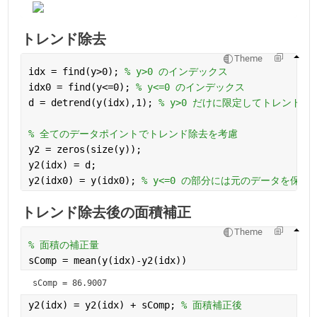
トレンド除去
Theme
idx = find(y>0); 
% y>0 のインデックス
idx0 = find(y<=0); 
% y<=0 のインデックス
d = detrend(y(idx),1); 
% y>0 だけに限定してトレンド除
% 全てのデータポイントでトレンド除去を考慮
y2 = zeros(size(y));
y2(idx) = d;
y2(idx0) = y(idx0); 
% y<=0 の部分には元のデータを保持
トレンド除去後の面積補正
Theme
% 面積の補正量
sComp = mean(y(idx)-y2(idx))
sComp = 86.9007
y2(idx) = y2(idx) + sComp; 
% 面積補正後