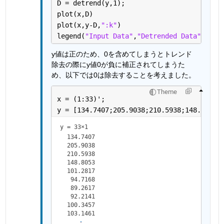
D = detrend(y,1);
plot(x,D)
plot(x,y-D,
":k"
)
legend(
"Input Data"
,
"Detrended Data"
,
"Tre
y値は正のため、0を含めてしまうとトレンド
除去の際にy値0が負に補正されてしまうた
め、以下では0は除去することを考えました。
Theme
x = (1:33)';
y = [134.7407;205.9038;210.5938;148.8053;
y =
33×1
  134.7407

  205.9038

  210.5938

  148.8053

  101.2817

   94.7168

   89.2617

   92.2141

  100.3457
