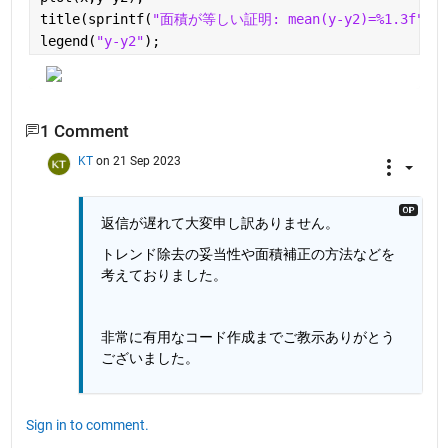
title(sprintf(
"面積が等しい証明: mean(y-y2)=%1.3f"
,me
legend(
"y-y2"
);
1 Comment
KT
on 21 Sep 2023
返信が遅れて大変申し訳ありません。
トレンド除去の妥当性や面積補正の方法などを
考えておりました。
非常に有用なコード作成までご教示ありがとう
ございました。
Sign in to comment.