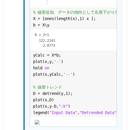
% 線形近似　データの傾向として右肩下がりなのか
X = [ones(length(x),1) x ];
b = X\y
b =
2×1
  122.2141

yCalc = X*b;
plot(x,y,
'-'
)
hold 
on 
plot(x,yCalc,
'--'
)
% 線形トレンド
D = detrend(y,1);
plot(x,D)
plot(x,y-D,
":k"
)
legend(
"Input Data"
,
"Detrended Data"
,
"Tre