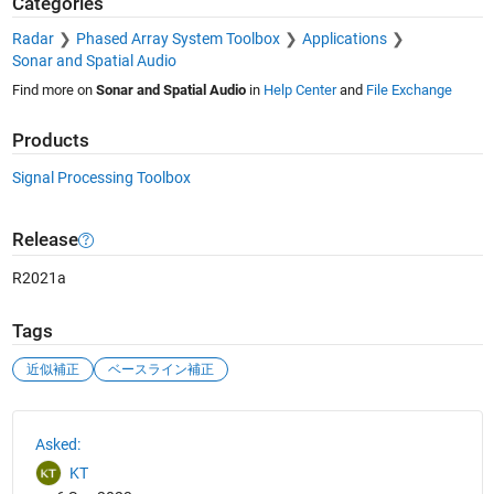
Categories
Radar
Phased Array System Toolbox
Applications
Sonar and Spatial Audio
Find more on
Sonar and Spatial Audio
in
Help Center
and
File Exchange
Products
Signal Processing Toolbox
Release
R2021a
Tags
近似補正
ベースライン補正
See Also
Asked:
KT