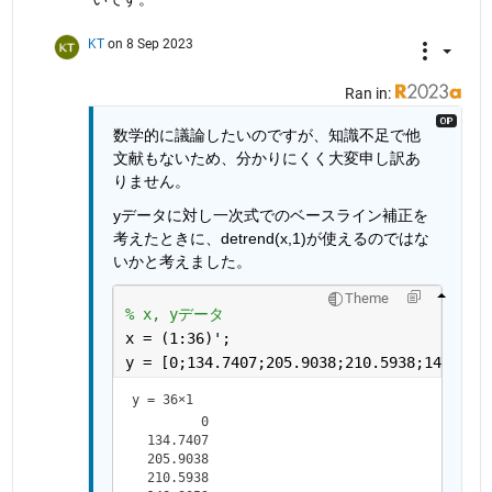
KT
on 8 Sep 2023
Ran in:
数学的に議論したいのですが、知識不足で他
文献もないため、分かりにくく大変申し訳あ
りません。
yデータに対し一次式でのベースライン補正を
考えたときに、detrend(x,1)が使えるのではな
いかと考えました。
Theme
% x, yデータ
x = (1:36)';
y = [0;134.7407;205.9038;210.5938;148.805
y =
36×1
         0

  134.7407

  205.9038

  210.5938
