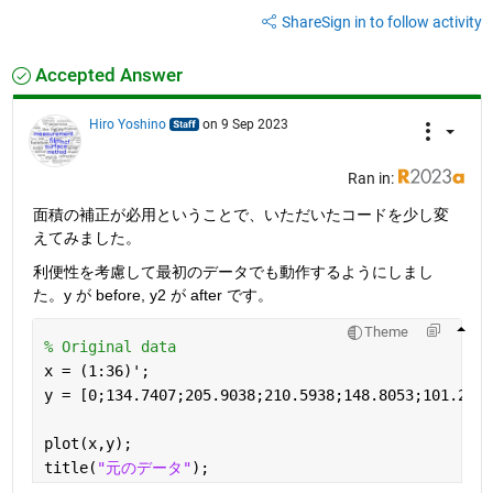
Share
Sign in to follow activity
Accepted Answer
Hiro Yoshino
on 9 Sep 2023
Ran in:
面積の補正が必用ということで、いただいたコードを少し変
えてみました。
利便性を考慮して最初のデータでも動作するようにしまし
た。y が before, y2 が after です。
Theme
% Original data
x = (1:36)';
y = [0;134.7407;205.9038;210.5938;148.8053;101.2817
plot(x,y);
title(
"元のデータ"
);