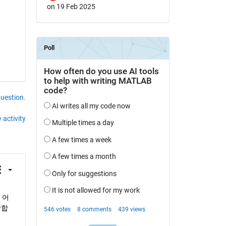
on 19 Feb 2025
question.
 activity
 어
각합