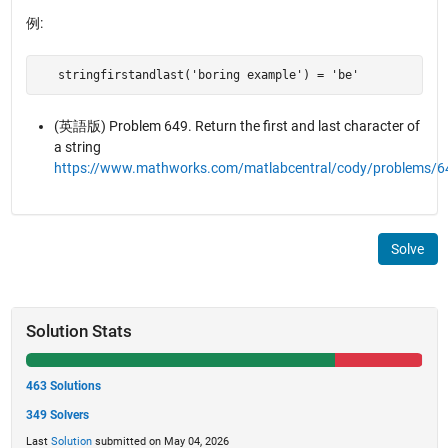
例:
   stringfirstandlast('boring example') = 'be'
(英語版) Problem 649. Return the first and last character of
a string
https://www.mathworks.com/matlabcentral/cody/problems/6
Solve
Solution Stats
463 Solutions
349 Solvers
Last
Solution
submitted on May 04, 2026