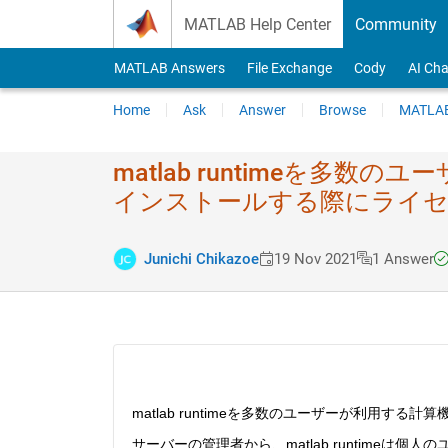
Skip to content
MATLAB Help Center
Community
MATLAB Answers
File Exchange
Cody
AI Cha
Home
Ask
Answer
Browse
MATLAB
matlab runtimeを多数
インストールす​る際にライセ
Junichi Chikazoe
19 Nov 2021
1 Answer
matlab runtimeを多数のユーザーが利用
サーバーの管理者から、matlab runtime