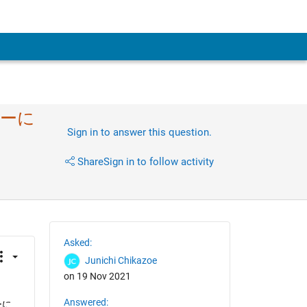
バーに
Sign in to answer this question.
Share
Sign in to follow activity
Asked:
Junichi Chikazoe
on 19 Nov 2021
Answered:
ーに