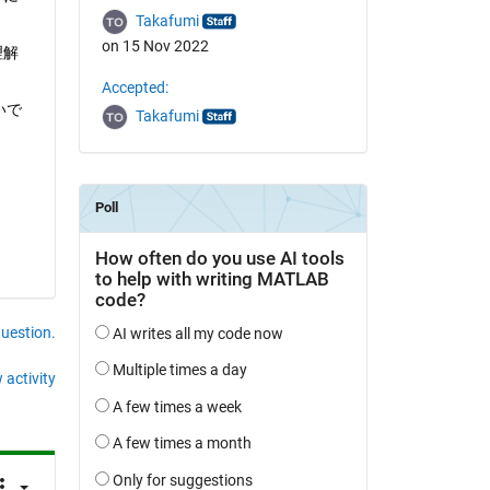
Takafumi
on 15 Nov 2022
理解
Accepted:
いで
Takafumi
question.
 activity