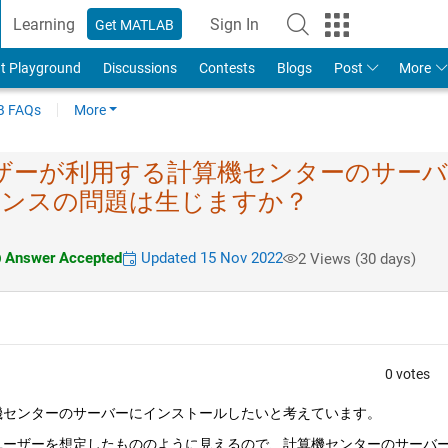
Learning
Sign In
Get MATLAB
t Playground
Discussions
Contests
Blogs
Post
More
 FAQs
More
​のユーザーが利用する​計算機センターのサー​
ンスの問​題は生じますか？
Answer Accepted
Updated 15 Nov 2022
2 Views (30 days)
0 votes
する計算機センターのサーバーにインストールしたいと考えています。
は個人のユーザーを想定したもののように見えるので、計算機センターのサーバ