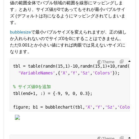
値の範囲全体でバブル領域の範囲を線形にマッピングしま
す」とあり、サイズ値が0であってもそれが最小バブルサイ
ズ (デフォルトは3)になるようにマッピングされてしまいま
す。
bubblesize
で最小バブルサイズを変えられますが、正の値し
か入れられないのでサイズ0を0にすることはできません。
ただ0.001とか小さい値にすれば肉眼では見えないサイズに
なります。
Theme
tbl = table(randn(15,1)-10,randn(15,1)+10,rand(15,
'VariableNames'
,{
'X'
,
'Y'
,
'Sz'
,
'Colors'
});
% サイズ値0を追加
tbl(end+1, :) = {-9, 9, 0, 0.3};
figure; b1 = bubblechart(tbl,
'X'
,
'Y'
,
'Sz'
,
'Colors'
Theme