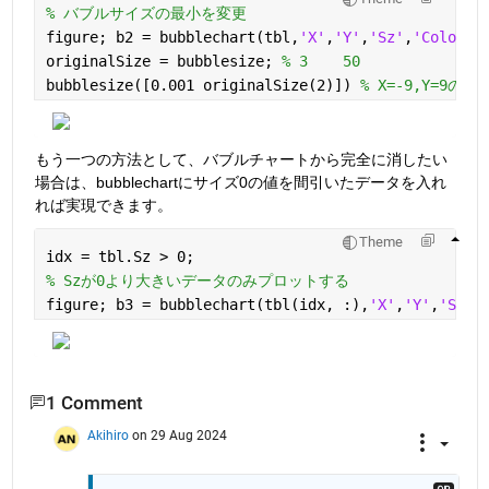
% バブルサイズの最小を変更
figure; b2 = bubblechart(tbl,
'X'
,
'Y'
,
'Sz'
,
'Colors'
originalSize = bubblesize; 
% 3    50
bubblesize([0.001 originalSize(2)]) 
% X=-9,Y=9
もう一つの方法として、バブルチャートから完全に消したい
場合は、bubblechartにサイズ0の値を間引いたデータを入れ
れば実現できます。
Theme
idx = tbl.Sz > 0;
% Szが0より大きいデータのみプロットする
figure; b3 = bubblechart(tbl(idx, :),
'X'
,
'Y'
,
'Sz'
,
1 Comment
Akihiro
on 29 Aug 2024