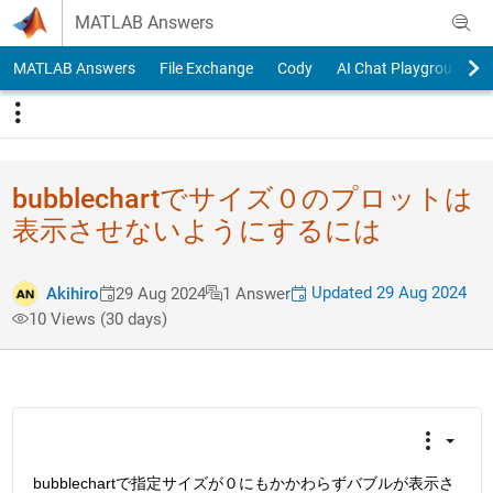
Skip to content
MATLAB Answers
MATLAB Answers
File Exchange
Cody
AI Chat Playground
bubblechar​tでサイズ０のプロッ​トは
表示させないよう​にするには
Updated 29 Aug 2024
Akihiro
29 Aug 2024
1 Answer
10 Views (30 days)
bubblechartで指定サイズが０にもかかわらずバブルが表示さ