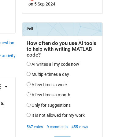
on 5 Sep 2024
question.
 activity
문의