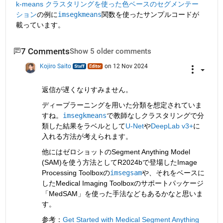
k-means クラスタリングを使った色ベースのセグメンテー
ション
の例に
imsegkmeans
関数を使ったサンプルコードが
載っています。
7 Comments
Show 5 older comments
Kojiro Saito
on 12 Nov 2024
返信が遅くなりすみません。
ディープラーニングを用いた分類を想定されていま
すね。
imsegkmeans
で教師なしクラスタリングで分
類した結果をラベルとして
U-Net
や
DeepLab v3+
に
入れる方法が考えられます。
他にはゼロショットのSegment Anything Model 
(SAM)を使う方法としてR2024bで登場したImage 
Processing Toolboxの
imsegsam
や、それをベースに
したMedical Imaging Toolboxのサポートパッケージ
「MedSAM」を使った手法などもあるかなと思いま
す。
参考：
Get Started with Medical Segment Anything 