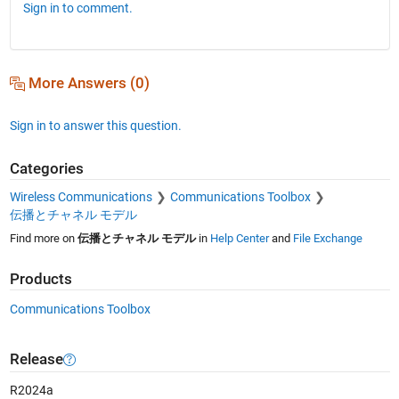
Sign in to comment.
More Answers (0)
Sign in to answer this question.
Categories
Wireless Communications
Communications Toolbox
伝播とチャネル モデル
Find more on
伝播とチャネル モデル
in
Help Center
and
File Exchange
Products
Communications Toolbox
Release
R2024a