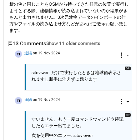
析の例と同じことをOSMから持ってきた任意の位置で実行し
ようとする際、建物情報が読み込まれていないのか結果がき
ちんと出力されません。3次元建物データのインポートの仕
方やファイルの読み込ませ方などがあればご教示お願い致し
ます。
13 Comments
Show 11 older comments
達陽
on 19 Nov 2024
siteviwer  だけで実行したときは地球儀表示さ
れますし勝手に消えずに残ります
達陽
on 19 Nov 2024
すいません、もう一度コマンドウィンドウ確認
したらエラー出てました。
次を使用中のエラー: siteviewer