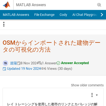
Skip to content
MATLAB Answers
MATLAB Answers
File Exchange
Cody
AI Chat Playground
OSMからインポート​された建物デー
タの可​視化の方法
Answer Accepted
達陽
8 Nov 2024
1 Answer
Updated 19 Nov 2024
6 Views (30 days)
Show older comments
レイ トレーシングを使用した都市のリンクとカバレッジの解