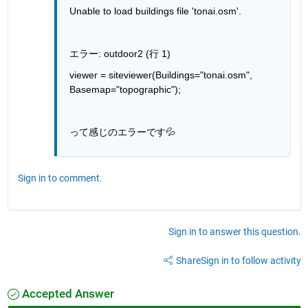
Unable to load buildings file 'tonai.osm'.
エラー: outdoor2 (行 1)
viewer = siteviewer(Buildings="tonai.osm", 
Basemap="topographic");
って感じのエラーです💦
Sign in to comment.
Sign in to answer this question.
Share
Sign in to follow activity
Accepted Answer