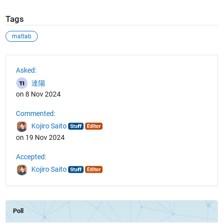
Tags
matlab
See Also
Asked:
達陽
on 8 Nov 2024
Commented:
Kojiro Saito
on 19 Nov 2024
Accepted:
Kojiro Saito