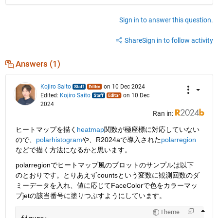
Sign in to answer this question.
Share
Sign in to follow activity
Answers (1)
Kojiro Saito
on 10 Dec 2024
Edited:
Kojiro Saito
on 10 Dec
2024
Ran in:
ヒートマップを描く
heatmap
関数が極座標に対応していない
ので、
polarhistogram
や、R2024aで導入された
polarregion
などで描く方法になるかと思います。
polarregionでヒートマップ風のプロットのサンプルは以下
のとおりです。とりあえずcountsという変数に観測回数のダ
ミーデータを入れ、値に応じてFaceColorで色をカラーマッ
プjetの該当番号に塗りつぶすようにしています。
Theme