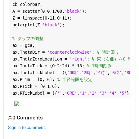
cb=colorbar;
A = scatter(0,0,1700,
'black'
);
Z = linspace(0-1i,0+1i);
polarplot(Z,
'black'
);
% グラフの調整
ax = gca;
ax.ThetaDir = 
'counterclockwise'
; 
% 時計回り
ax.ThetaZeroLocation = 
'right'
; 
% 東（右側）を0 MLT
ax.ThetaTick = (0:2:24) * 15; 
% 1時間刻み
ax.ThetaTickLabel = ({
'0時'
,
'2時'
,
'4時'
,
'6時'
,
'8時'
,
ax.RLim = [0, 6]; 
% 半径範囲を設定
ax.RTick = (0:1:6);
ax.RTickLabel = ({
''
,
'0RE'
,
'1'
,
'2'
,
'3'
,
'4'
,
'5'
}); 
0 Comments
Sign in to comment.