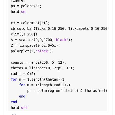
figure;
pa = polaraxes;
hold 
on
cm = colormap(jet);
cb=colorbar(Ticks=0:16:256, TickLabels=0:16:256);
clim([1 256])
A = scatter(0,0,1700,
'black'
);
Z = linspace(0-5i,0+5i);
polarplot(Z,
'black'
);
counts = randi(256, 5, 12);
thetas = linspace(0, 2*pi, 13);
radii = 0:5;
for 
n = 1:length(thetas)-1
for 
m = 1:length(radii)-1
        pr = polarregion([thetas(n) thetas(n+1)], 
end
end
hold 
off