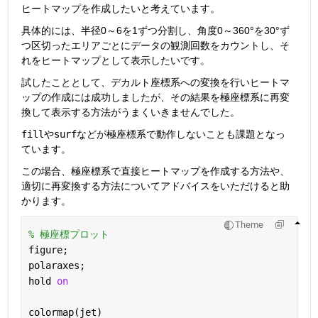
ヒートマップを作成したいと考えています。
具体的には、
半径0～6を1ずつ分割し、角度0～360°を30°ず
つ区切ったエリア
ごとにデータの観測回数をカウントし、そ
れをヒートマップとして表示したいです。
試したこととして、デカルト座標系への変換を行いヒートマ
ップの作成には成功しましたが、その結果を極座標系に再変
換して表示する方法がうまくいきませんでした。
fill
や
surf
などが極座標系で動作しないことも課題となっ
ています。
この場合、
極座標系で直接ヒートマップを作成する方法
や、
適切に再変換する方法についてアドバイスをいただけると助
かります。
Theme
% 極座標プロット
figure;
polaraxes;
hold 
on
colormap(jet)