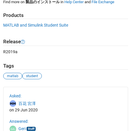
Find more on
製品のインストール
in
Help Center
and
File Exchange
Products
MATLAB and Simulink Student Suite
Release
R2019a
Tags
matlab
student
See Also
Asked:
百花 宮澤
on 29 Jun 2020
Answered:
Geri