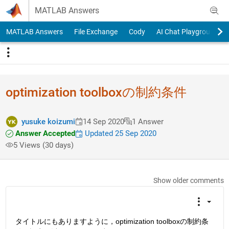
Skip to content
MATLAB Answers
MATLAB Answers
File Exchange
Cody
AI Chat Playground
optimization toolboxの制約条件
yusuke koizumi
14 Sep 2020
1 Answer
Answer Accepted
Updated 25 Sep 2020
5 Views (30 days)
Show older comments
タイトルにもありますように，optimization toolboxの制約条