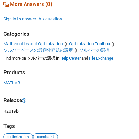
More Answers (0)
Sign in to answer this question.
Categories
Mathematics and Optimization
Optimization Toolbox
ソルバーベースの最適化問題の設定
ソルバーの選択
Find more on
ソルバーの選択
in
Help Center
and
File Exchange
Products
MATLAB
Release
R2019b
Tags
optimization
constraint