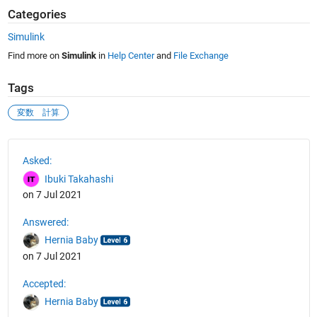
Categories
Simulink
Find more on
Simulink
in
Help Center
and
File Exchange
Tags
変数 計算
See Also
Asked:
Ibuki Takahashi
on 7 Jul 2021
Answered:
Hernia Baby
on 7 Jul 2021
Accepted:
Hernia Baby