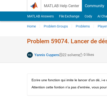
Skip to content
MATLAB Help Center
Community
MATLAB Answers
File Exchange
Cody
AI Cha
Home
Problem Groups
Problems
Player
Problem 59074. Lancer de dé
0 likes
Yannis Cuypers
22 solvers
Ecrire une fonction qui imite le lancer d'un dé, i-e
Attention cette fontion n'a pas d'entrée, vous pour