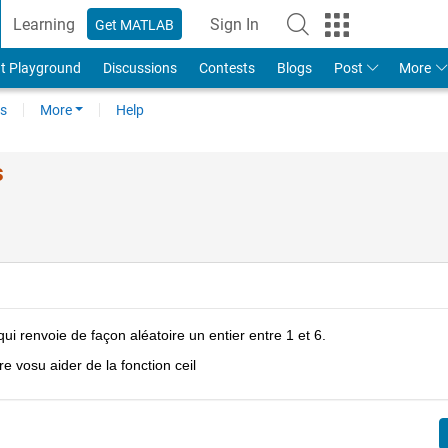
Learning
Sign In
Get MATLAB
t Playground
Discussions
Contests
Blogs
Post
More
s
More
Help
s
 qui renvoie de façon aléatoire un entier entre 1 et 6.
re vosu aider de la fonction ceil