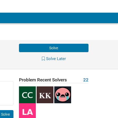
Solve
Solve Later
Problem Recent Solvers
22
Solve