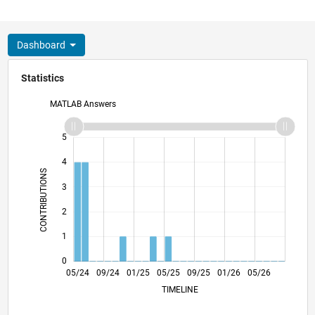
Dashboard
Statistics
MATLAB Answers
-2
-1
6
5
4
CONTRIBUTIONS
3
L
2
1
0
08/24
11/24
02/25
08/25
11/25
02/26
08/26
05/24
09/24
01/25
05/25
L
09/25
01/26
05/26
TIMELINE