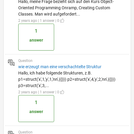
Hallo, meine Frage bezieht sich auf den Kurs Object-
Oriented Programming Onramp, Creating Custom
Classes. Man wird aufgefordert...
2 years ago | 1 answer | 0
1
answer
Question
wie erzeugt man eine verschachtelte Struktur
Hallo, ich habe folgende Strukturen, z.B.
p1=struct('x',1,'y',1,'nn',{{}}) p2=struct('x',4,'y',2,'nn',{{}})
p3=struct('x',3,...
2 years ago | 1 answer | 0
1
answer
Question