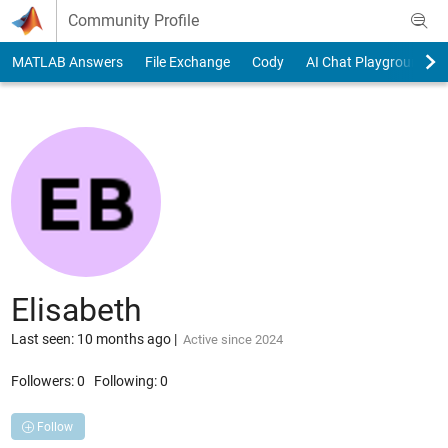
Skip to content
Community Profile
MATLAB Answers
File Exchange
Cody
AI Chat Playground
Elisabeth
Last seen: 10 months ago
|
Active since 2024
Followers:
0
Following:
0
Follow