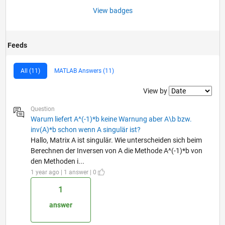
View badges
Feeds
All (11)
MATLAB Answers (11)
Filter2
View by
Question
Warum liefert A^(-1)*b keine Warnung aber A\b bzw.
inv(A)*b schon wenn A singulär ist?
Hallo, Matrix A ist singulär. Wie unterscheiden sich beim
Berechnen der Inversen von A die Methode A^(-1)*b von
den Methoden i...
1 year ago | 1 answer | 0
1
answer