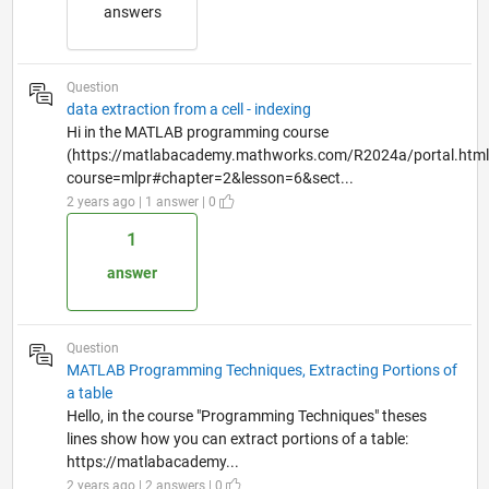
answers
Question
data extraction from a cell - indexing
Hi in the MATLAB programming course
(https://matlabacademy.mathworks.com/R2024a/portal.htm
course=mlpr#chapter=2&lesson=6&sect...
2 years ago | 1 answer | 0
1
answer
Question
MATLAB Programming Techniques, Extracting Portions of
a table
Hello, in the course "Programming Techniques" theses
lines show how you can extract portions of a table:
https://matlabacademy...
2 years ago | 2 answers | 0