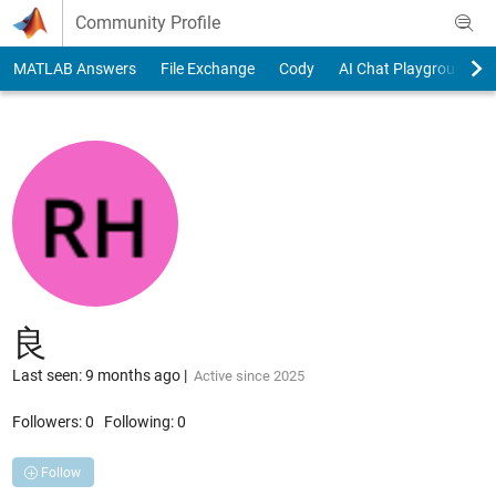
Skip to content
Community Profile
MATLAB Answers
File Exchange
Cody
AI Chat Playground
良
Last seen: 9 months ago
|
Active since 2025
Followers:
0
Following:
0
Follow