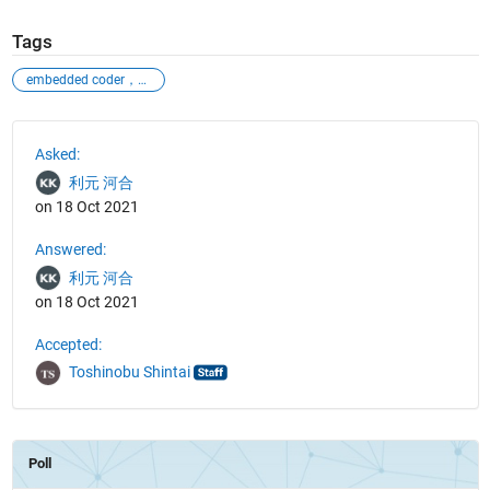
Tags
embedded coder，ツールブロック
See Also
Asked:
利元 河合
on 18 Oct 2021
Answered:
利元 河合
on 18 Oct 2021
Accepted:
Toshinobu Shintai