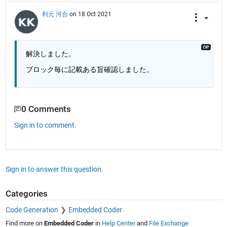
利元 河合
on 18 Oct 2021
解決しました。
ブロック毎に記載ある旨確認しました。
0 Comments
Sign in to comment.
Sign in to answer this question.
Categories
Code Generation
Embedded Coder
Find more on
Embedded Coder
in
Help Center
and
File Exchange