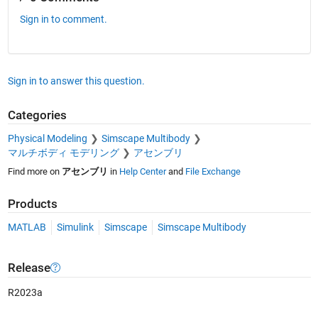
Sign in to comment.
Sign in to answer this question.
Categories
Physical Modeling
Simscape Multibody
マルチボディ モデリング
アセンブリ
Find more on
アセンブリ
in
Help Center
and
File Exchange
Products
MATLAB
Simulink
Simscape
Simscape Multibody
Release
R2023a