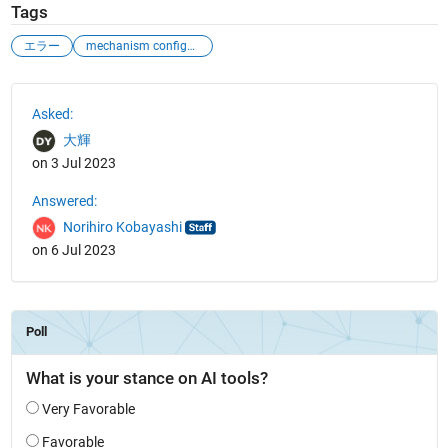
Tags
エラー
mechanism configuration
See Also
Asked:
大輝
on 3 Jul 2023
Answered:
Norihiro Kobayashi
on 6 Jul 2023