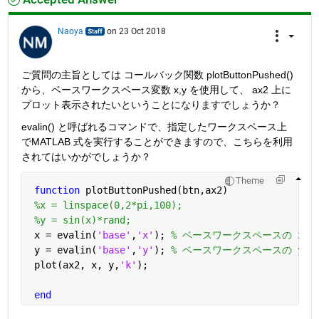
Naoya
on 23 Oct 2018
ご質問の主旨としては コールバック関数 plotButtonPushed() 
から、ベースワークスペース変数 x,y を使用して、 ax2 上に
プロット表示されたいということになりますでしょうか？
evalin() と呼ばれるコマンドで、指定したワークスペース上
でMATLAB 式を実行することができますので、こちらを利用
されてはいかがでしょうか？
Theme
function 
plotButtonPushed(btn,ax2) 
%x = linspace(0,2*pi,100); 
%y = sin(x)*rand;
 x = evalin(
'base'
,
'x'
); 
% ベースワークスペースの x 
 y = evalin(
'base'
,
'y'
); 
% ベースワークスペースの y 
 plot(ax2, x, y,
'k'
);
end