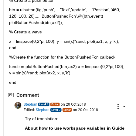
% Create a push button
btn = uibutton(fig,'push',... 'Text','update',... 'Position',[460, 
120, 100, 20],... 'ButtonPushedFcn',@(btn,event) 
plotButtonPushed(btn,ax2));
% Create a wave
x = linspace(0,2*pi,100); y = sin(x)*rand; plot(ax1, x, y,'k'); 
end
%Create the function for the ButtonPushedFcn callback
function plotButtonPushed(btn,ax2) x = linspace(0,2*pi,100); 
y = sin(x)*rand; plot(ax2, x, y,'k');
end
1 Comment
Stephan
on 20 Oct 2018
Edited:
Stephan
on 20 Oct 2018
Try of translation:
About how to use workspace variables in Guide