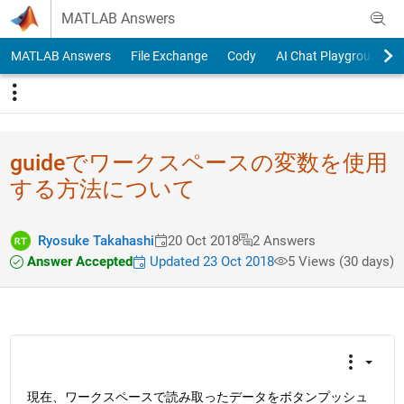
Skip to content
MATLAB Answers
MATLAB Answers
File Exchange
Cody
AI Chat Playground
guideでワークス​ペースの変数を使用
す​る方法について
Ryosuke Takahashi
20 Oct 2018
2 Answers
Answer Accepted
Updated 23 Oct 2018
5 Views (30 days)
現在、ワークスペースで読み取ったデータをボタンプッシュ