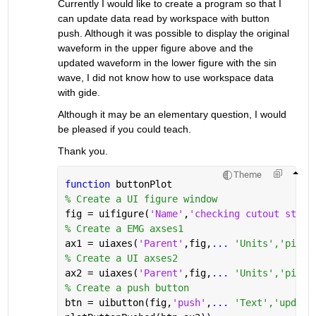
Currently I would like to create a program so that I 
can update data read by workspace with button 
push. Although it was possible to display the original 
waveform in the upper figure above and the 
updated waveform in the lower figure with the sin 
wave, I did not know how to use workspace data 
with gide.
Although it may be an elementary question, I would 
be pleased if you could teach.
Thank you.
Theme
function 
buttonPlot
% Create a UI figure window
fig = uifigure(
'Name'
,
'checking cutout start
% Create a EMG axses1
ax1 = uiaxes(
'Parent'
,fig,
...
 'Units','pixel
% Create a UI axses2
ax2 = uiaxes(
'Parent'
,fig,
...
 'Units','pixel
% Create a push button
btn = uibutton(fig,
'push'
,
...
 'Text','update