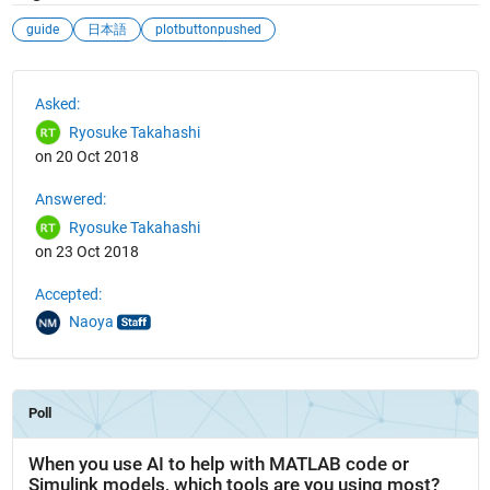
guide
日本語
plotbuttonpushed
See Also
Asked:
Ryosuke Takahashi
on 20 Oct 2018
Answered:
Ryosuke Takahashi
on 23 Oct 2018
Accepted:
Naoya