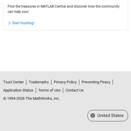
Find the treasures in MATLAB Central and discover how the community
can help you!
Start Hunting!
Trust Center
Trademarks
Privacy Policy
Preventing Piracy
Application Status
Terms of Use
Contact Us
© 1994-2026 The MathWorks, Inc.
Select a Web Site
United States