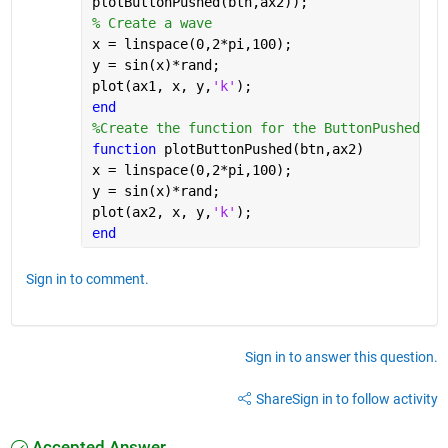
plotButtonPushed(btn,ax2));
% Create a wave
x = linspace(0,2*pi,100);
y = sin(x)*rand;
plot(ax1, x, y,
'k'
);
end
%Create the function for the ButtonPushedFcn
function 
plotButtonPushed(btn,ax2)
x = linspace(0,2*pi,100);
y = sin(x)*rand;
plot(ax2, x, y,
'k'
);
end
Sign in to comment.
Sign in to answer this question.
Share
Sign in to follow activity
Accepted Answer