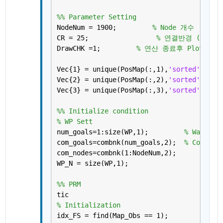
%% Parameter Setting
NodeNum = 1900;         
% Node 개수
CR = 25;                 
% 연결반경 (Connect
DrawCHK =1;         
% 연산 종료후 Plot 여부
Vec{1} = unique(PosMap(:,1),
'sorted'
);
Vec{2} = unique(PosMap(:,2),
'sorted'
);
Vec{3} = unique(PosMap(:,3),
'sorted'
);
%% Initialize condition
% WP Sett
num_goals=1:size(WP,1);         
% Waypoin
com_goals=combnk(num_goals,2);  
% Combina
com_nodes=combnk(1:NodeNum,2);
WP_N = size(WP,1);
%% PRM
tic
% Initialization
idx_FS = find(Map_Obs == 1);