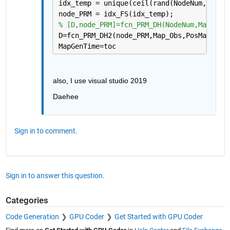
idx_temp = unique(ceil(rand(NodeNum,1)*le
node_PRM = idx_FS(idx_temp);
% [D,node_PRM]=fcn_PRM_DH(NodeNum,Map_Obs
D=fcn_PRM_DH2(node_PRM,Map_Obs,PosMap,com
MapGenTime=toc
also, I use visual studio 2019
Daehee
Sign in to comment.
Sign in to answer this question.
Categories
Code Generation
GPU Coder
Get Started with GPU Coder