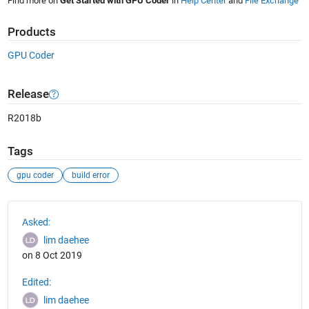
Find more on
Get Started with GPU Coder
in
Help Center
and
File Exchange
Products
GPU Coder
Release
R2018b
Tags
gpu coder
build error
See Also
Asked:
lim daehee
on 8 Oct 2019
Edited:
lim daehee