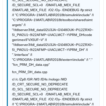
/D_SECURE_SCL=0   /DMATLAB_MEX_FILE  
/DMATLAB_MEX_FILE  /O2 /Oy- /DNDEBUG /fp:strict    
/I "C:\PROGRA~1\MATLAB\R2018b\simulink\include" /I 
"C:\PROGRA~1\MATLAB\R2018b\toolbox\shared\simt
argets" /I 
"\\fdlserver3\fdl_data\02U3JA~G\048OUK~P\12ZRX0~
5\_PW2U1~9\22AFMP~U\ACLMCT~Y\PRM_DH\code
gen\mex\FVX5UF~V" /I 
"\\fdlserver3\fdl_data\02U3JA~G\048OUK~P\12ZRX0~
5\_PW2U1~9\22AFMP~U\ACLMCT~Y\PRM_DH" /I 
".\interface" /I 
"C:\PROGRA~1\MATLAB\R2018b\extern\include" /I "." 
"fcn_PRM_DH_data.cpp"
fcn_PRM_DH_data.cpp
cl /c /Zp8 /GR /W3 /EHs /nologo /MD 
/D_CRT_SECURE_NO_DEPRECATE 
/D_SCL_SECURE_NO_DEPRECATE 
/D_SECURE_SCL=0   /DMATLAB_MEX_FILE  
/DMATLAB_MEX_FILE  /O2 /Oy- /DNDEBUG /fp:strict    
/I "C:\PROGRA~1\MATLAB\R2018b\simulink\include" /I 