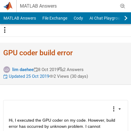
Skip to content
MATLAB Answers
MATLAB Answers
File Exchange
Cody
AI Chat Playground
GPU coder build error
lim daehee
8 Oct 2019
2 Answers
Updated 25 Oct 2019
2 Views (30 days)
Hi, I executed the GPU coder on my code. However, build 
error has occurred by unknown problem. I cannot 