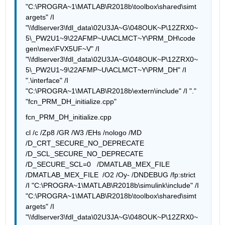
"C:\PROGRA~1\MATLAB\R2018b\toolbox\shared\simt
argets" /I 
"\\fdlserver3\fdl_data\02U3JA~G\048OUK~P\12ZRX0~
5\_PW2U1~9\22AFMP~U\ACLMCT~Y\PRM_DH\code
gen\mex\FVX5UF~V" /I 
"\\fdlserver3\fdl_data\02U3JA~G\048OUK~P\12ZRX0~
5\_PW2U1~9\22AFMP~U\ACLMCT~Y\PRM_DH" /I 
".\interface" /I 
"C:\PROGRA~1\MATLAB\R2018b\extern\include" /I "." 
"fcn_PRM_DH_initialize.cpp"
fcn_PRM_DH_initialize.cpp
cl /c /Zp8 /GR /W3 /EHs /nologo /MD 
/D_CRT_SECURE_NO_DEPRECATE 
/D_SCL_SECURE_NO_DEPRECATE 
/D_SECURE_SCL=0   /DMATLAB_MEX_FILE  
/DMATLAB_MEX_FILE  /O2 /Oy- /DNDEBUG /fp:strict    
/I "C:\PROGRA~1\MATLAB\R2018b\simulink\include" /I 
"C:\PROGRA~1\MATLAB\R2018b\toolbox\shared\simt
argets" /I 
"\\fdlserver3\fdl_data\02U3JA~G\048OUK~P\12ZRX0~