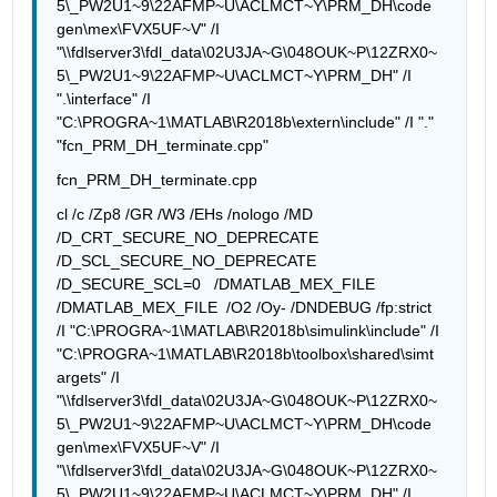
5\_PW2U1~9\22AFMP~U\ACLMCT~Y\PRM_DH\code
gen\mex\FVX5UF~V" /I 
"\\fdlserver3\fdl_data\02U3JA~G\048OUK~P\12ZRX0~
5\_PW2U1~9\22AFMP~U\ACLMCT~Y\PRM_DH" /I 
".\interface" /I 
"C:\PROGRA~1\MATLAB\R2018b\extern\include" /I "." 
"fcn_PRM_DH_terminate.cpp"
fcn_PRM_DH_terminate.cpp
cl /c /Zp8 /GR /W3 /EHs /nologo /MD 
/D_CRT_SECURE_NO_DEPRECATE 
/D_SCL_SECURE_NO_DEPRECATE 
/D_SECURE_SCL=0   /DMATLAB_MEX_FILE  
/DMATLAB_MEX_FILE  /O2 /Oy- /DNDEBUG /fp:strict    
/I "C:\PROGRA~1\MATLAB\R2018b\simulink\include" /I 
"C:\PROGRA~1\MATLAB\R2018b\toolbox\shared\simt
argets" /I 
"\\fdlserver3\fdl_data\02U3JA~G\048OUK~P\12ZRX0~
5\_PW2U1~9\22AFMP~U\ACLMCT~Y\PRM_DH\code
gen\mex\FVX5UF~V" /I 
"\\fdlserver3\fdl_data\02U3JA~G\048OUK~P\12ZRX0~
5\_PW2U1~9\22AFMP~U\ACLMCT~Y\PRM_DH" /I 