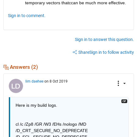
temporary vectors thatccan be much more effective.
Sign in to comment.
Sign in to answer this question.
Share
Sign in to follow activity
Answers (2)
lim daehee
on 8 Oct 2019
Here is my build logs.
cl /c /Zp8 /GR /W3 /EHs /nologo /MD 
/D_CRT_SECURE_NO_DEPRECATE 
/D_SCL_SECURE_NO_DEPRECATE 