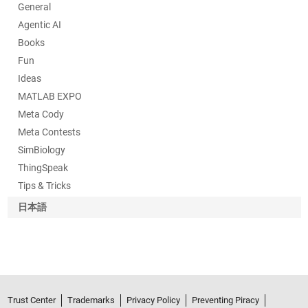
General
Agentic AI
Books
Fun
Ideas
MATLAB EXPO
Meta Cody
Meta Contests
SimBiology
ThingSpeak
Tips & Tricks
日本語
Trust Center
Trademarks
Privacy Policy
Preventing Piracy