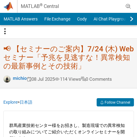
Skip to content
®
MATLAB
Central
MATLAB Answers
File Exchange
Cody
AI Chat Playground
📢 【セミナーのご案内】7/24 (木) Web
セミナー「予兆​を見逃すな！異常検知​
の最新事例とその技術​」
michio
08 Jul 2025
114 Views
0 Comments
Explore
>
日本語
Follow Channel
群馬産業技術センター様をお招きし、製造現場での異常検知
の取り組みについてご紹介いただくオンラインセミナーを開